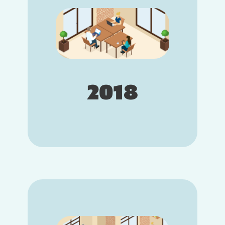
2018 : Lancement de Softy
Marion Pageot fait prendre un virage
à l’entreprise Altagile en créant un
nouvel outil conçu pour les
entreprises : Softy. Le concept de
Softy est de créer un processus de
recrutement novateur qui ne
s’appuiera pas que sur les CV des
2018
candidats mais aussi sur leurs
compétences humaines, c’est-à-dire
les soft skills.