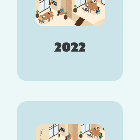
2018 : Lancement du logiciel Skeely
Pour continuer à satisfaire les
besoins RH de nos clients, nous
lançons notre logiciel d'entretiens
individuels : Skeely. L'objectif est de
créer un logiciel de gestion des
entretiens et des compétences
2022
destiné à aider les entreprises à
améliorer leur gestion des talents.
2024 : Une année cruciale
De nouveaux modules viennent