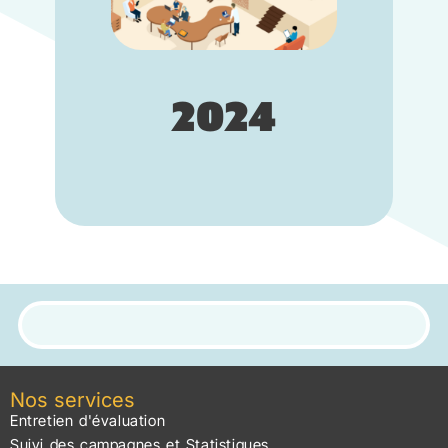
enrichir Softy et Skeely, notamment
pour l'intégration des nouveaux
employés et la gestion des
compétences, rendant la suite
Altagile encore plus complète. C'est
également l'ouverture à
2024
l'international avec l'Espagne grâce à
son partenariat avec Open Talento.
Nos services
Entretien d'évaluation
Suivi des campagnes et Statistiques