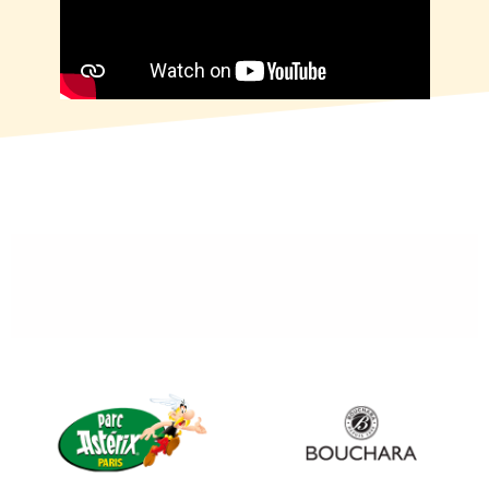
						Plus de 100 
clients réalisent leur suivi des 
objectifs avec Skeel