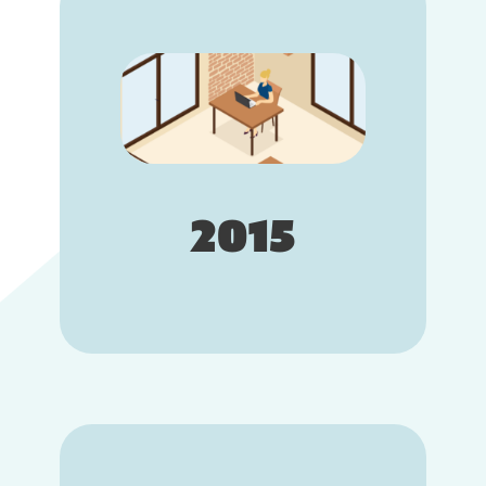
2015 : Fondation d'Altagile
Altagile a été créé par Marion
Pageot. Elle a travaillé pendant 8 ans
dans le monde des ressources
humaines. Elle a voulu créer des
solutions pour améliorer le
processus de recrutement des
entreprises. Cette démarche a
permis le lancement du site « Place
des talents », une plateforme
2015
permettant de créer un Matching
entre les recruteurs et les candidats.
Le site est pensé sur l’idée de
recruter ses candidats sans CV.