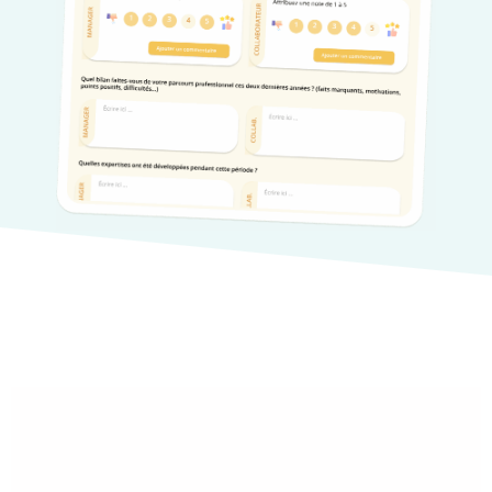
						Suivi des 
campagnes avec l'outil 
d'entretien Skeely					