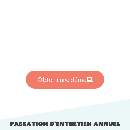
						Personnalisation 
						Personnalisation de A à Z des 
modèles de trame d'entretien en fonction des 
métiers
Obtenir une démo
Passation d'entretien annuel