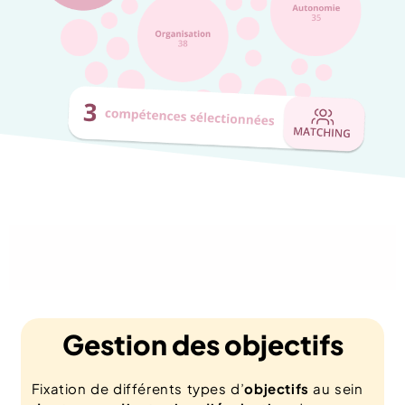
						La gestion 
des compéte
Gestion des objectifs
Fixation de différents types d’
objectifs
au sein