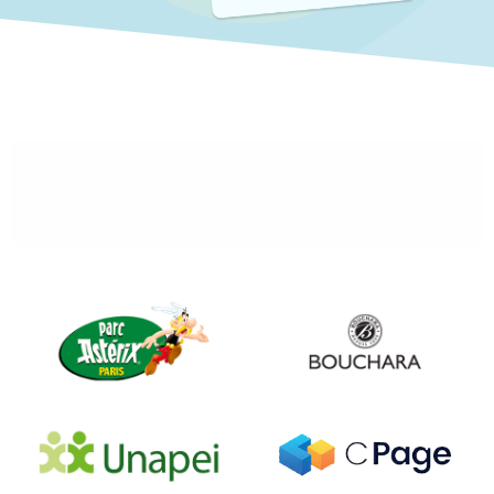
						Plus de 100 
clients réalisent leur suivi des 
objectifs avec Skeel