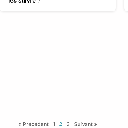
les suivre ?
« Précédent
1
2
3
Suivant »