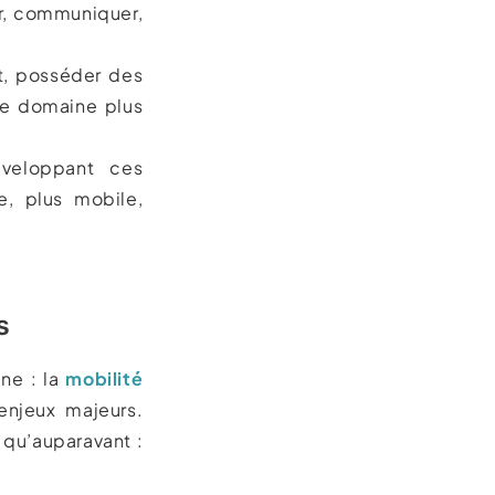
er, communiquer,
t, posséder des
de domaine plus
veloppant ces
e, plus mobile,
s
ine : la
mobilité
njeux majeurs.
 qu’auparavant :