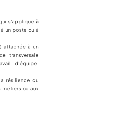
 qui s’applique
à
e à un poste ou à
l) attachée à un
ce transversale
vail d’équipe,
la résilience du
s métiers ou aux