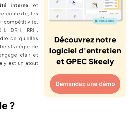
ité interne
et
e contexte, les
 compétitivité,
 RH, DRH, RRH,
Découvrez notre
dre ce qu’elles
otre stratégie de
logiciel d'entretien
angage clair et
et GPEC Skeely
ely est un atout
Demandez une démo
le ?