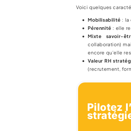
Voici quelques caractér
Mobilisabilité
: la
Pérennité
: elle r
Mixte savoir-êt
collaboration) mai
encore qu’elle re
Valeur RH straté
(recrutement, for
Pilotez 
stratég