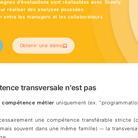
agnes d’évaluations sont réalisables avec Skeely
pour réaliser des analyses poussées
n entre les managers et les collaborateurs
Obtenir une démo
ence transversale n’est pas
e
compétence métier
uniquement (ex. “programmation 
.
essairement une compétence transférable stricte (q
 mais souvent dans une même famille) — la transversa
rge.